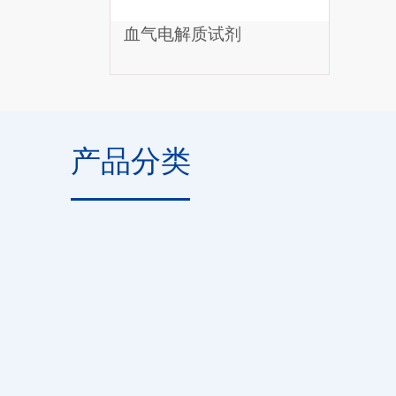
血气电解质试剂
产品分类