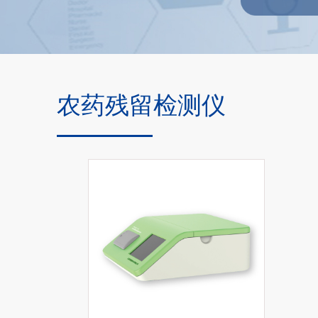
农药残留检测仪