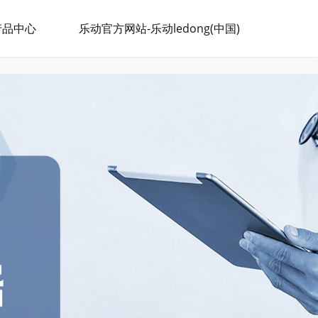
产品中心
乐动官方网站-乐动ledong(中国)