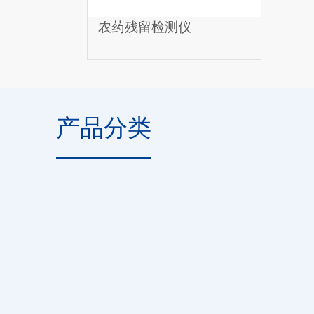
农药残留检测仪
产品分类