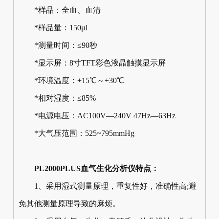
*样品：全血、血清
*样品量：150μl
*测量时间：≤90秒
*显示屏：8寸TFT彩色液晶触摸显示屏
*环境温度：+15℃～+30℃
*相对湿度：≤85%
*电源电压：AC100V—240V 47Hz—63Hz
*大气压范围：525~795mmHg
PL2000PLUS血气生化分析仪特点：
1、采用湿式测量原理，重复性好，准确性高;避
免其他测量原理导致的麻烦。